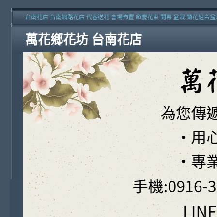
台南花店 台南網路花店 代客送花 會場佈置 節慶花束 開幕 盆栽 蘭花組合盆
萬花鄉花坊 台南花店