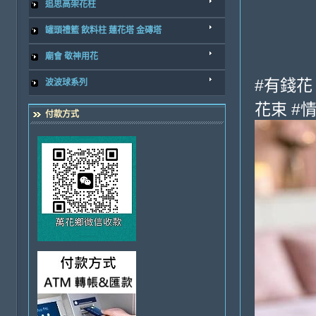
追思高架花柱
罐頭禮籃 飲料柱 蓮花塔 金磚塔
廟會 敬神用花
#有錢花
波波球系列
花束 #
付款方式