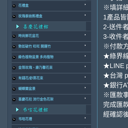
※填詳
花禮盒
1產品
玫瑰泰迪熊禮盒
2-送件
3-收件
時尚鮮花盆花
※付款方
勢如破竹 旺旺 開運竹
★綠界
綠色植物盆景 多肉植物
★LINE 
金箔玫瑰、康乃馨花束
★台灣 p
有錢花/鈔票花束
★銀行AT
蝴蝶蘭盆景
※匯款
喜慶花柱 流行金色花架
完成匯
經確認後
弔唁花禮