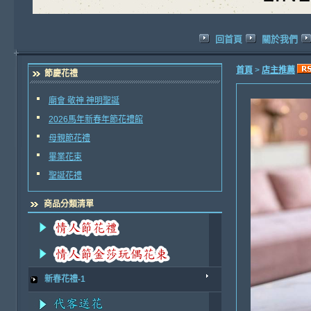
回首頁
關於我們
首頁
>
店主推薦
節慶花禮
廟會 敬神 神明聖誕
2026馬年新春年節花禮館
母親節花禮
畢業花束
聖誕花禮
商品分類清單
新春花禮-1