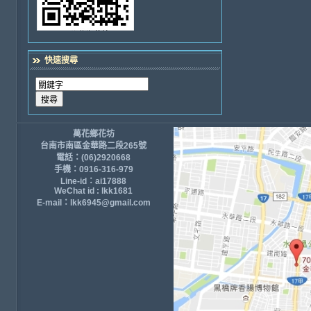
快速搜尋
萬花鄉花坊
台南市南區金華路二段265號
電話：(06)2920668
手機：0916-316-979
Line-id：ai17888
WeChat id : lkk1681
E-mail：lkk6945@gmail.com