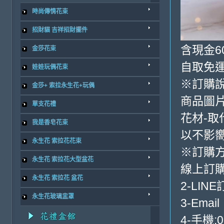
時尚傳情花束
招財貓 吉祥招財擺件
含現金6
金莎花束
自取免
娃娃玩偶花束
※訂購
金莎+ 索拉永生花+玩偶
商品圖
單支花禮
花材-取
我是香皂花束
以不影
永生花 索拉花花束
※訂購
永生花 索拉花大型盆花
線上訂購
永生花 索拉花 盆花
2-LINE
永生花玻璃盅罩
3-Email
4-手機:0