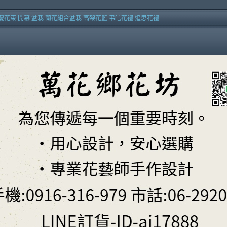
慶花束 開幕 盆栽 蘭花組合盆栽 高架花籃 弔唁花禮 追思花禮