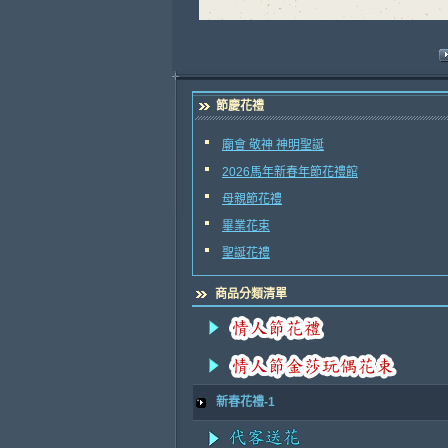
節慶花禮
廟會 敬神 神明聖誕
2026馬年新春年節花禮館
母親節花禮
畢業花束
聖誕花禮
商品分類清單
新春花禮-1