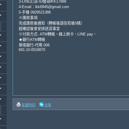
3-LINE訂貨-ID搜尋lKK17888
4-Email：lkk6945@gmail.com
5-手機 0929521388
※匯款事項
完成匯款後通知（轉帳後請告知後5碼）
經確認後會安排送貨事宜
※付款方式- ATM轉帳、線上刷卡、LINE pay、
★銀行ATM轉帳
華南銀行-代嗎 008
681-10-0018870
友善列印
分享