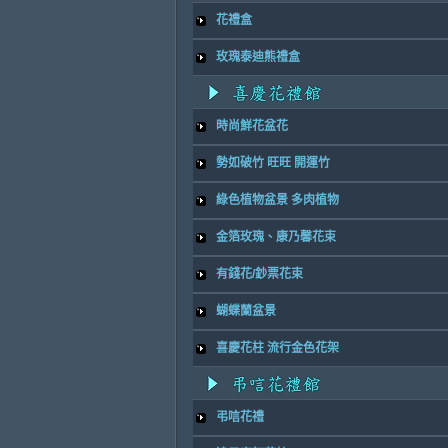
花禮盒
玫瑰泰迪熊禮盒
時尚鮮花盆花
勢如破竹 旺旺 開運竹
綠色植物盆景 多肉植物
金箔玫瑰、康乃馨花束
有錢花/鈔票花束
蝴蝶蘭盆景
喜慶花柱 流行金色花架
弔唁花禮