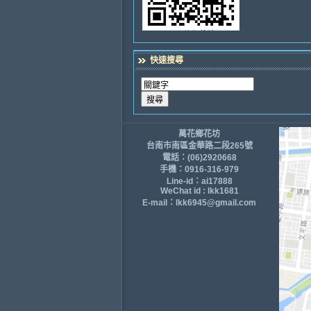
快速搜尋
萬花鄉花坊
台南市南區金華路二段265號
電話：(06)2920668
手機：0916-316-979
Line-id：ai17888
WeChat id : lkk1681
E-mail：lkk6945@gmail.com