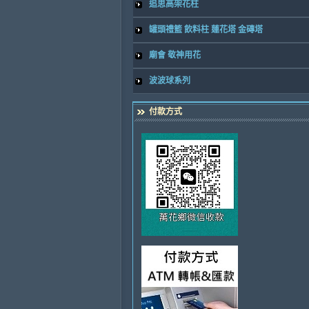
追思高架花柱
罐頭禮籃 飲料柱 蓮花塔 金磚塔
廟會 敬神用花
波波球系列
付款方式