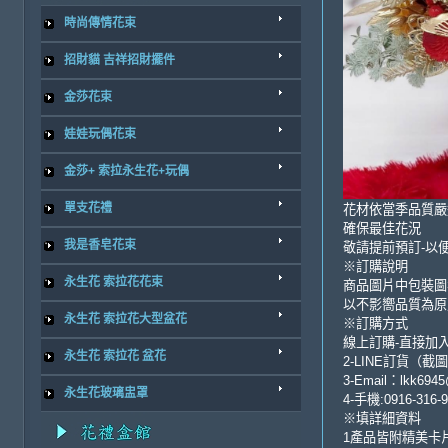
時尚傳情花束
招財貓 吉祥招財擺件
金莎花束
娃娃玩偶花束
金莎+ 索拉永生花+玩偶
單支花禮
花材依當季品質嚴
確保最佳花況
我是香皂花束
敬請提前預訂-以
※訂購說明
永生花 索拉花花束
商品圖片中包裝圖
以不影嚮品質為原
永生花 索拉花大型盆花
※訂購方式
線上訂購-直接加
永生花 索拉花 盆花
2-LINE訂貨（截圖）-
3-Email：lkk6945
永生花玻璃盅罩
4-手機:0916-316-
※填詳細資料
1產品皆附精美卡