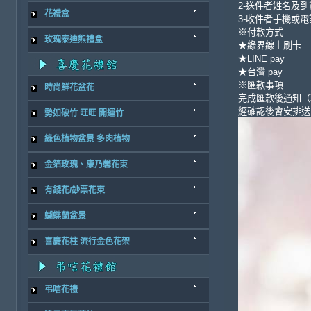
2-送件者姓名及
花禮盒
3-收件者手機或電
※付款方式-
玫瑰泰迪熊禮盒
★綠界線上刷卡
★LINE pay
★台灣 pay
※匯款事項
時尚鮮花盆花
完成匯款後通知（
經確認後會安排送
勢如破竹 旺旺 開運竹
綠色植物盆景 多肉植物
金箔玫瑰、康乃馨花束
有錢花/鈔票花束
蝴蝶蘭盆景
喜慶花柱 流行金色花架
弔唁花禮