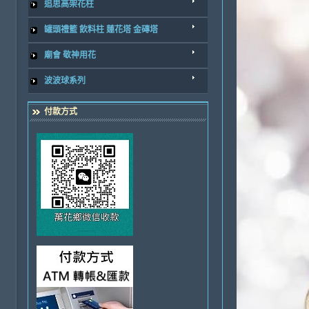
追思高架花柱
罐頭禮籃 飲料柱 蓮花塔 金磚塔
廟會 敬神用花
波波球系列
付款方式