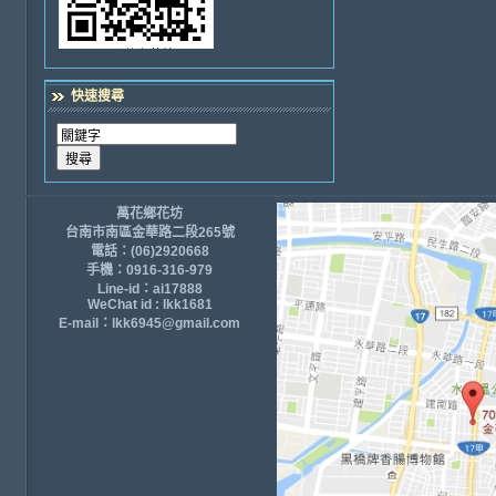
快速搜尋
萬花鄉花坊
台南市南區金華路二段265號
電話：(06)2920668
手機：0916-316-979
Line-id：ai17888
WeChat id : lkk1681
E-mail：lkk6945@gmail.com