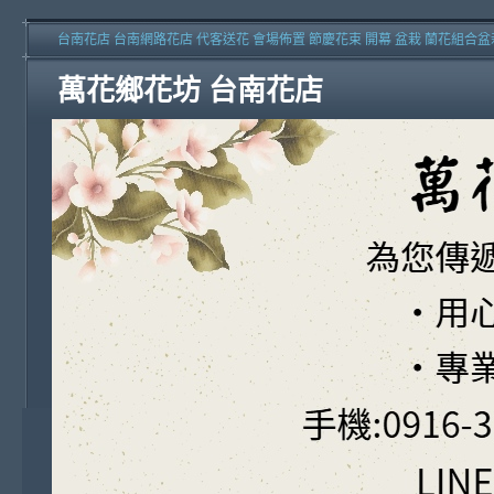
台南花店 台南網路花店 代客送花 會場佈置 節慶花束 開幕 盆栽 蘭花組合盆
萬花鄉花坊 台南花店