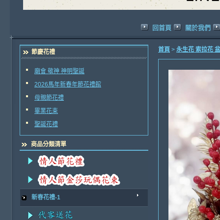
回首頁
關於我們
首頁
>
永生花 索拉花 
節慶花禮
廟會 敬神 神明聖誕
2026馬年新春年節花禮館
母親節花禮
畢業花束
聖誕花禮
商品分類清單
新春花禮-1