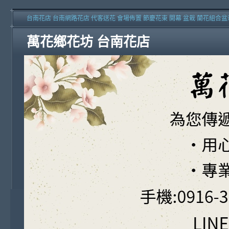
台南花店 台南網路花店 代客送花 會場佈置 節慶花束 開幕 盆栽 蘭花組合盆
萬花鄉花坊 台南花店