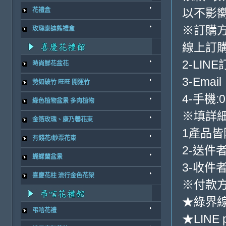
以不影
花禮盒
※訂購
玫瑰泰迪熊禮盒
線上訂購
2-LINE
時尚鮮花盆花
3-Email
勢如破竹 旺旺 開運竹
4-手機:0
綠色植物盆景 多肉植物
※填詳
金箔玫瑰、康乃馨花束
1產品
有錢花/鈔票花束
2-送件
蝴蝶蘭盆景
3-收件
喜慶花柱 流行金色花架
※付款方
★綠界
弔唁花禮
★LINE 