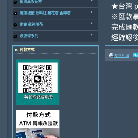
追思高架花柱
★台灣 p
罐頭禮籃 飲料柱 蓮花塔 金磚塔
※匯款
廟會 敬神用花
完成匯
經確認後
波波球系列
付款方式
友善列印