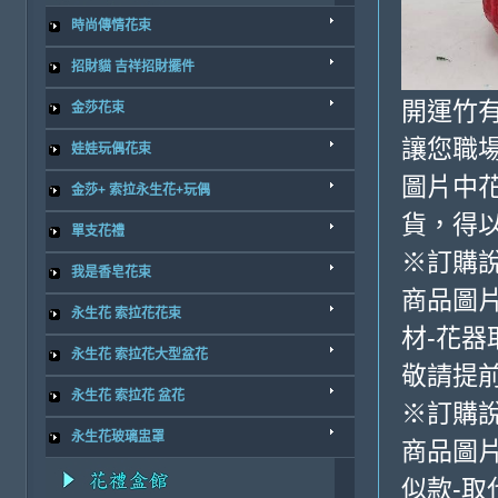
時尚傳情花束
招財貓 吉祥招財擺件
開運竹
金莎花束
讓您職
娃娃玩偶花束
圖片中花
金莎+ 索拉永生花+玩偶
貨，得
單支花禮
※訂購
我是香皂花束
商品圖片
永生花 索拉花花束
材-花
永生花 索拉花大型盆花
敬請提前
永生花 索拉花 盆花
※訂購
永生花玻璃盅罩
商品圖
似款-取