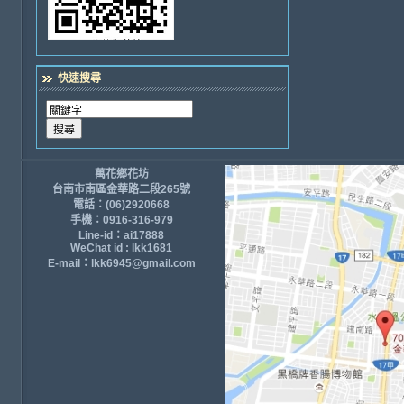
快速搜尋
萬花鄉花坊
台南市南區金華路二段265號
電話：(06)2920668
手機：0916-316-979
Line-id：ai17888
WeChat id : lkk1681
E-mail：lkk6945@gmail.com