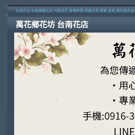
台南花店 台南網路花店 代客送花 會場佈置 節慶花束 開幕 盆栽 蘭花組合盆
萬花鄉花坊 台南花店