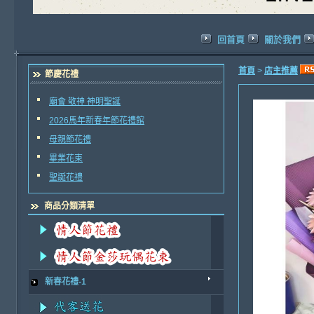
回首頁
關於我們
首頁
>
店主推薦
節慶花禮
廟會 敬神 神明聖誕
2026馬年新春年節花禮館
母親節花禮
畢業花束
聖誕花禮
商品分類清單
新春花禮-1