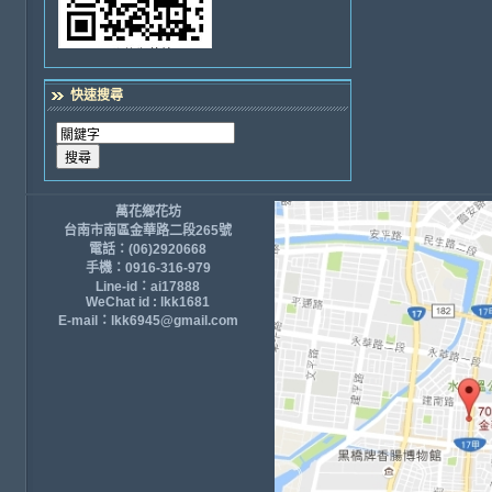
快速搜尋
萬花鄉花坊
台南市南區金華路二段265號
電話：(06)2920668
手機：0916-316-979
Line-id：ai17888
WeChat id : lkk1681
E-mail：lkk6945@gmail.com