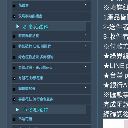
※填詳
花禮盒
1產品
玫瑰泰迪熊禮盒
2-送件
3-收件
時尚鮮花盆花
※付款方
勢如破竹 旺旺 開運竹
★綠界
綠色植物盆景 多肉植物
★LINE 
金箔玫瑰、康乃馨花束
★台灣 p
有錢花/鈔票花束
★銀行AT
蝴蝶蘭盆景
※匯款
喜慶花柱 流行金色花架
完成匯
經確認後
弔唁花禮