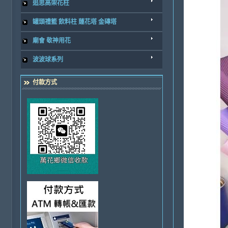
追思高架花柱
罐頭禮籃 飲料柱 蓮花塔 金磚塔
廟會 敬神用花
波波球系列
付款方式