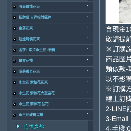
時尚傳情花束
招財貓 吉祥招財擺件
含現金10
金莎花束
敬請提前
娃娃玩偶花束
※訂購
金莎+ 索拉永生花+玩偶
商品圖
單支花禮
類似款-
我是香皂花束
以不影
永生花 索拉花花束
※訂購
永生花 索拉花大型盆花
線上訂購
永生花 索拉花 盆花
2-LINE
永生花玻璃盅罩
3-Email
4-手機:0