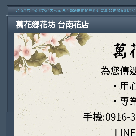
台南花店 台南網路花店 代客送花 會場佈置 節慶花束 開幕 盆栽 蘭花組合盆
萬花鄉花坊 台南花店