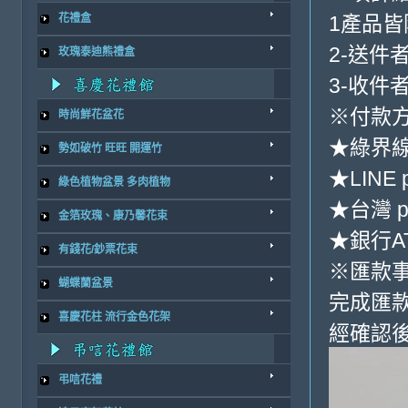
1產品
花禮盒
2-送件
玫瑰泰迪熊禮盒
3-收件
※付款方
時尚鮮花盆花
★綠界
勢如破竹 旺旺 開運竹
★LINE 
綠色植物盆景 多肉植物
★台灣 p
金箔玫瑰、康乃馨花束
★銀行AT
有錢花/鈔票花束
※匯款
蝴蝶蘭盆景
完成匯
喜慶花柱 流行金色花架
經確認後
弔唁花禮