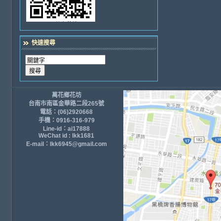
快速搜尋
萬花鄉花坊
台南市南區金華路二段265號
電話：(06)2920668
手機：0916-316-979
Line-id：ai17888
WeChat id : lkk1681
E-mail：lkk6945@gmail.com