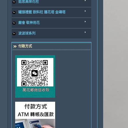
追思高架花柱
罐頭禮籃 飲料柱 蓮花塔 金磚塔
廟會 敬神用花
波波球系列
付款方式