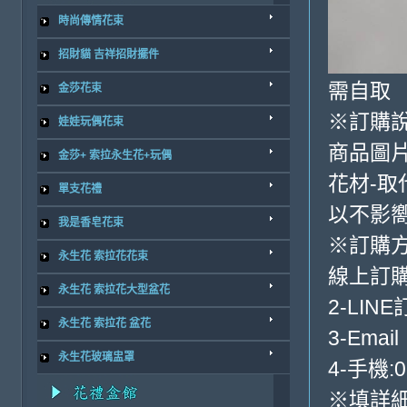
時尚傳情花束
招財貓 吉祥招財擺件
需自取
金莎花束
※訂購
娃娃玩偶花束
商品圖
金莎+ 索拉永生花+玩偶
花材-取
單支花禮
以不影
我是香皂花束
※訂購
永生花 索拉花花束
線上訂購
永生花 索拉花大型盆花
2-LINE
永生花 索拉花 盆花
3-Email
永生花玻璃盅罩
4-手機:0
※填詳