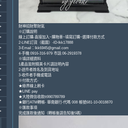
財神招財聚財氣
※訂購說明
線上訂購-直接加入~購物車~填寫訂購~選擇付款方式
2-LINE訂貨（截圖）-ID-lkk17888
3-Email：lkk6945@gmail.com
4-手機:0916-316-979 市話:06-2919378
※填詳細資料
1產品皆附精美卡片請註明內容
2-送件者姓名及到貨地址
3-收件者手機或電話
※付款方式-
★綠界線上刷卡
★LINE pay
★大陸微信收款tt990789789
★銀行ATM轉帳- 華南銀行-代嗎 008 帳號681-10-0018870
※匯款事項
完成匯款後通知（轉帳後請告知後5碼）