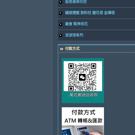
追思高架花柱
罐頭禮籃 飲料柱 蓮花塔 金磚塔
廟會 敬神用花
波波球系列
付款方式