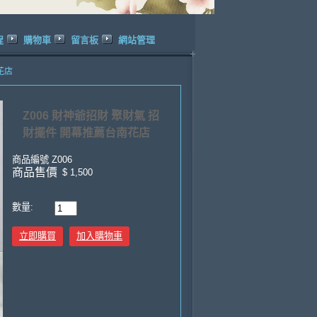
程
購物車
留言板
網站管理
花店
Z006 財神爺招財 聚財氣 招
財擺件 開幕推薦台南花店
商品編號
Z006
商品售價
$ 1,500
數量:
立即購買
加入購物車