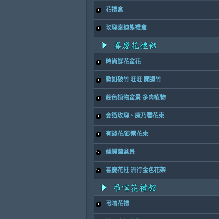
花禮盒
玫瑰泰迪熊禮盒
時尚鮮花盆花
勢如破竹 旺旺 開運竹
綠色植物盆景 多肉植物
金箔玫瑰、康乃馨花束
有錢花/鈔票花束
蝴蝶蘭盆景
喜慶花柱 流行金色花架
弔唁花禮