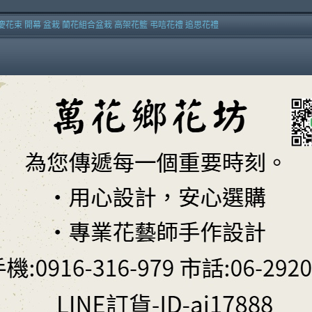
慶花束 開幕 盆栽 蘭花組合盆栽 高架花籃 弔唁花禮 追思花禮