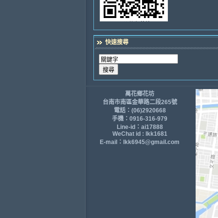
快速搜尋
萬花鄉花坊
台南市南區金華路二段265號
電話：(06)2920668
手機：0916-316-979
Line-id：ai17888
WeChat id : lkk1681
E-mail：lkk6945@gmail.com