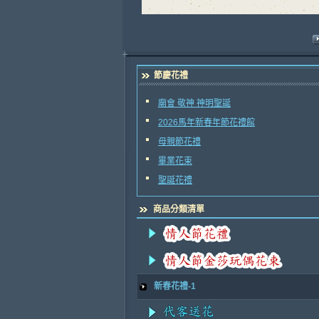
節慶花禮
廟會 敬神 神明聖誕
2026馬年新春年節花禮館
母親節花禮
畢業花束
聖誕花禮
商品分類清單
新春花禮-1