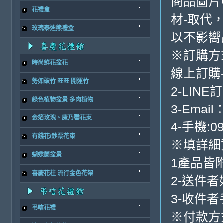
商品圖片
花禮盒
材-取代
玫瑰泰迪熊禮盒
以不影嚮
※訂購方
時尚鮮花盆花
線上訂購
勢如破竹 旺旺 開運竹
2-LINE
綠色植物盆景 多肉植物
3-Email
金箔玫瑰、康乃馨花束
4-手機:09
有錢花/鈔票花束
※填詳細
蝴蝶蘭盆景
1產品皆
喜慶花柱 流行金色花架
2-送件
3-收件
弔唁花禮
※付款方