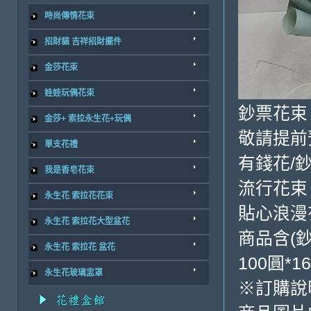
時尚傳情花束
招財貓 吉祥招財擺件
金莎花束
娃娃玩偶花束
鈔票花束 
金莎+ 索拉永生花+玩偶
敬請提前
單支花禮
有錢花/
我是香皂花束
流行花束
永生花 索拉花花束
貼心浪漫
永生花 索拉花大型盆花
商品含(
永生花 索拉花 盆花
100圓*1
永生花玻璃盅罩
※訂購說