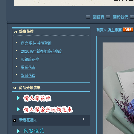
回首頁
關於我們
首頁
>
店主推薦
節慶花禮
廟會 敬神 神明聖誕
2026馬年新春年節花禮館
母親節花禮
畢業花束
聖誕花禮
商品分類清單
新春花禮-1