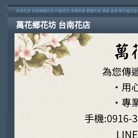
台南花店 台南網路花店 代客送花 會場佈置 節慶花束 開幕 盆栽 蘭花組合盆
萬花鄉花坊 台南花店