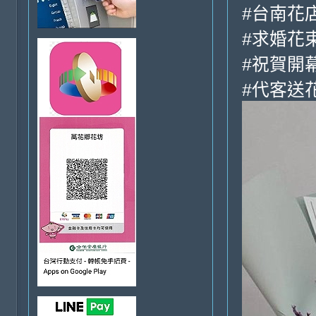
#台南花
#求婚花
#祝賀開幕
#代客送