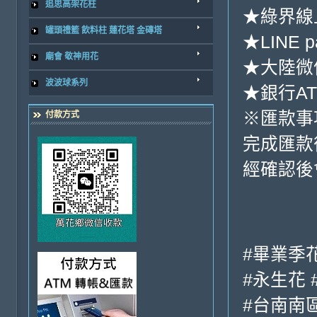
追思高架花柱
★綠界線
罐頭禮籃 飲料柱 蓮花塔 金磚塔
★LINE p
廟會 敬神用花
★大陸微信
波波球系列
★銀行ATM
※匯款事
付款方式
完成匯款
經確認後
#畢業季
#永生花 
#台南南